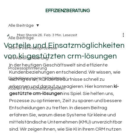
EFFIZIENZBERATUNG
Alle Beiträge
Marc Sterzik
26. Feb.
3 Min. Lesezeit
Alle Beiträge
Vorteile und Einsatzmöglichkeiten
CRM & Vertriebsprozesse
von ki-gestützten crm-lösungen
KI & Automatisierung
In der heutigen Geschäftswelt sind effiziente 
Prozessoptimierung
Kundenbeziehungen entscheidend. Wir wissen, wie 
Digitalisierung im Mittelstand
wichtig es ist, Kundenbedürfnisse schnell zu 
erkennen und darauf zu reagieren. Hier kommen 
ki-
Kosten & Entscheidungshilfen
gestützte crm-lösungen
 ins Spiel. Sie helfen uns, 
Prozesse zu optimieren, Zeit zu sparen und bessere 
Entscheidungen zu treffen. In diesem Beitrag 
erfahren Sie, warum diese Systeme für kleine und 
mittelständische Unternehmen (KMU) unverzichtbar 
sind. Wir zeigen Ihnen, wie Sie KI in Ihrem CRM nutzen 