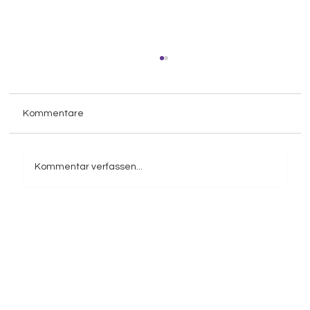
Kommentare
Kommentar verfassen...
KI im CRM Vorteile: Wie Künstliche
Intelligenz Ihr Kundenmanagement
revolutioniert