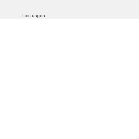
Leistungen
Use Cases
Über uns
Kontakt
FAQ
LinkedIn
Instagram
Facebook
Datenschutz
Cookies
Impressum
Beiträge