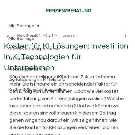
EFFIZIENZBERATUNG
Alle Beiträge
Marc Sterzik
4. März
3 Min. Lesezeit
Alle Beiträge
Kosten für KI-Lösungen: Investition
CRM & Vertriebsprozesse
in KI-Technologien für
KI & Automatisierung
Unternehmen
Prozessoptimierung
Künstliche Intelligenz (KI) ist kein Zukunftsthema 
Digitalisierung im Mittelstand
mehr. Sie ist heute ein entscheidender Faktor für 
Kosten & Entscheidungshilfen
den Erfolg von Unternehmen. Doch wie viel kostet 
die Einführung von KI-Technologien wirklich? Welche 
Investitionen sind notwendig? Und wie können wir 
diese Kosten sinnvoll steuern? In diesem Beitrag 
gehen wir genau darauf ein. Wir zeigen Ihnen, wie 
Sie die Kosten für KI-Lösungen verstehen, planen 
und optimieren können.