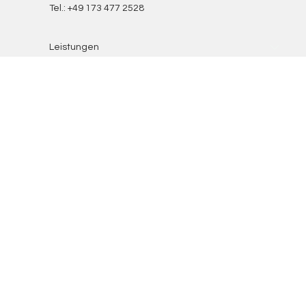
Tel.: +49 173 477 2528
Leistungen
Use Cases
Über uns
Kontakt
FAQ
LinkedIn
Instagram
Facebook
Datenschutz
Cookies
Impressum
Beiträge
Für KI optimiert