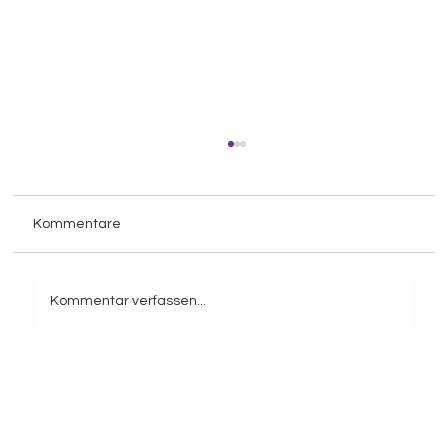
Kommentare
Kommentar verfassen...
Bereit für die KI-Revolution? Kosten für
KI-Implementierung bis 2026